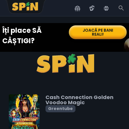
Scroll to top
Îți place SĂ
JOACĂ PE BANI
REALI!
CÂȘTIGI?
Cash Connection Golden
Voodoo Magic
Greentube