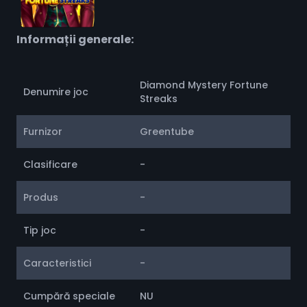
Informații generale:
Diamond Mystery Fortune
Denumire joc
Streaks
Furnizor
Greentube
Clasificare
-
Produs
-
Tip joc
-
Caracteristici
-
Cumpără speciale
NU