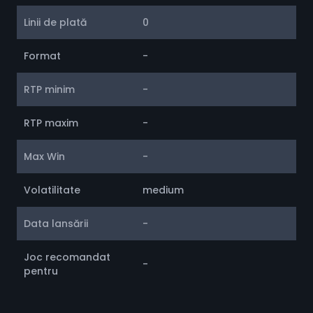
Linii de plată
0
Format
-
RTP minim
-
RTP maxim
-
Max Win
-
Volatilitate
medium
Data lansării
-
Joc recomandat
-
pentru