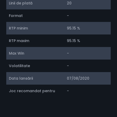
Linii de plată
20
Format
-
RTP minim
95.15 %
RTP maxim
95.15 %
Max Win
-
Volatilitate
-
Data lansării
07/08/2020
Joc recomandat pentru
-