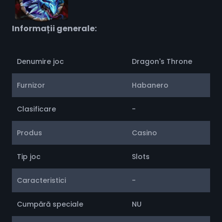
Informații generale:
Denumire joc
Dragon's Throne
Furnizor
Habanero
Clasificare
-
Produs
Casino
Tip joc
Slots
Caracteristici
-
Cumpără speciale
NU