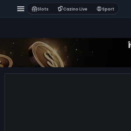
Slots
Cazino Live
Sport