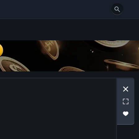
Sortează
Furnizori
Alfabetic A-Z