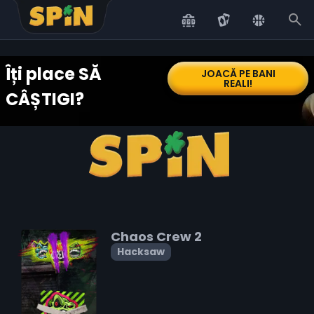
Scroll to top
Îți place SĂ
JOACĂ PE BANI
REALI!
CÂȘTIGI?
Chaos Crew 2
Hacksaw