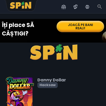
Scroll to top
Îți place SĂ
JOACĂ PE BANI
REALI!
CÂȘTIGI?
Danny Dollar
Hacksaw