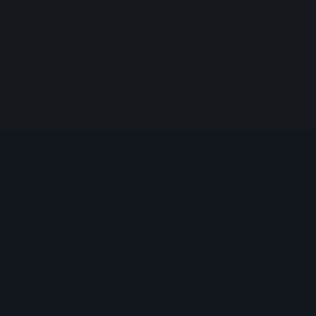
Jocuri recomandate
Joacă
Demo