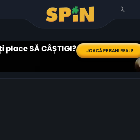
Îți place SĂ CÂȘTIGI?
JOACĂ PE BANI REALI!