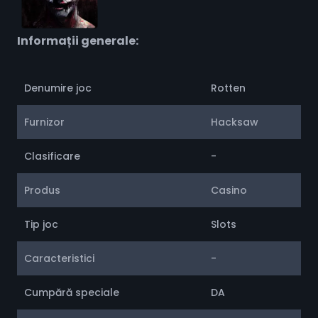
Informații generale:
Denumire joc
Rotten
Furnizor
Hacksaw
Clasificare
-
Produs
Casino
Tip joc
Slots
Caracteristici
-
Cumpără speciale
DA