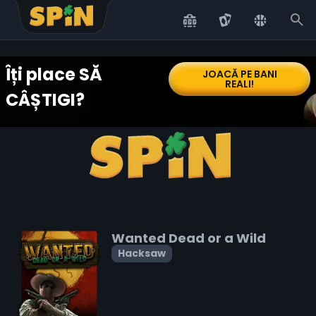
Scroll to top
Îți place SĂ
JOACĂ PE BANI
REALI!
CÂȘTIGI?
Wanted Dead or a Wild
Hacksaw