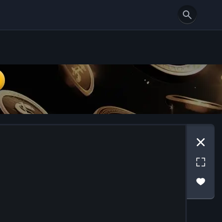
Sortează
Furnizori
Alfabetic A-Z