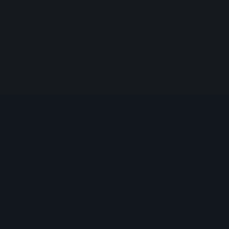
Jocuri recomandate
Joacă
Demo