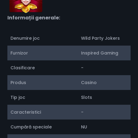
Informații generale:
Denumire joc
Wild Party Jokers
Furnizor
Inspired Gaming
Clasificare
-
Produs
Casino
Tip joc
Slots
Caracteristici
-
Cumpără speciale
NU