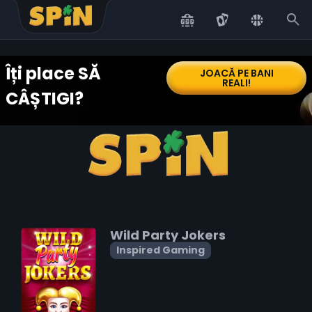
Scroll to top
Îți place SĂ
JOACĂ PE BANI
REALI!
CÂȘTIGI?
Wild Party Jokers
Inspired Gaming