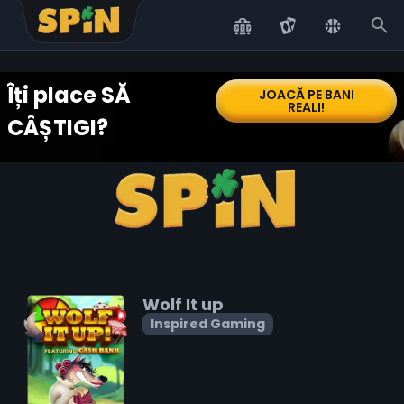
Scroll to top
Îți place SĂ
JOACĂ PE BANI
REALI!
CÂȘTIGI?
Wolf It up
Inspired Gaming