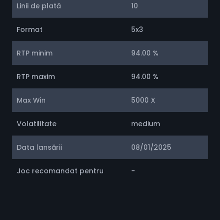
Linii de plată
10
Format
5x3
RTP minim
94.00 %
RTP maxim
94.00 %
Max Win
5000 X
Volatilitate
medium
Data lansării
08/01/2025
Joc recomandat pentru
-