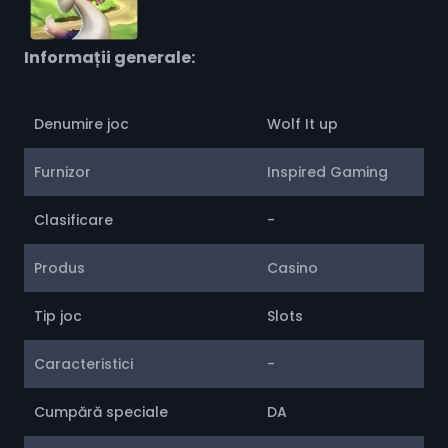
Informații generale:
Denumire joc
Wolf It up
Furnizor
Inspired Gaming
Clasificare
-
Produs
Casino
Tip joc
Slots
Caracteristici
-
Cumpără speciale
DA