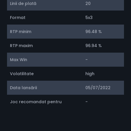
Linii de plată
20
Format
5x3
RTP minim
96.48 %
RTP maxim
96.94 %
Max Win
-
Volatilitate
high
Data lansării
05/07/2022
Joc recomandat pentru
-