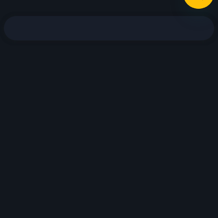
Jocuri recomandate
Joacă
Descărcă de pe
App Store
Demo
Acum pe
Google Play
Descoper-o în
AppGallery