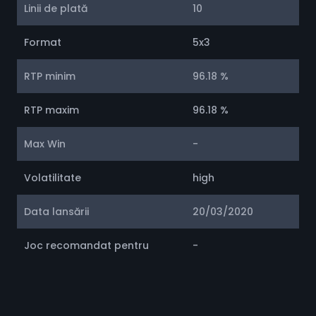
Linii de plată
10
Format
5x3
RTP minim
96.18 %
RTP maxim
96.18 %
Max Win
-
Volatilitate
high
Data lansării
20/03/2020
Joc recomandat pentru
-