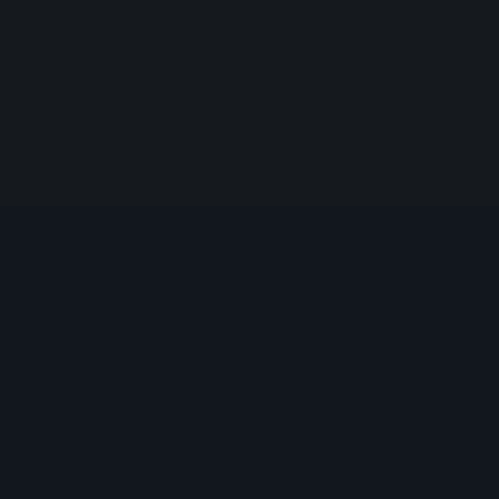
Jocuri recomandate
Joacă
oy
Demo