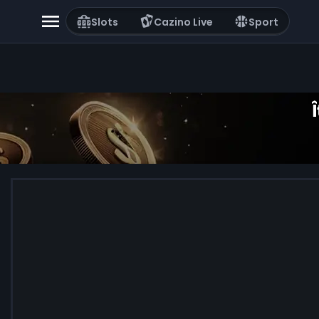
Slots
Cazino Live
Sport