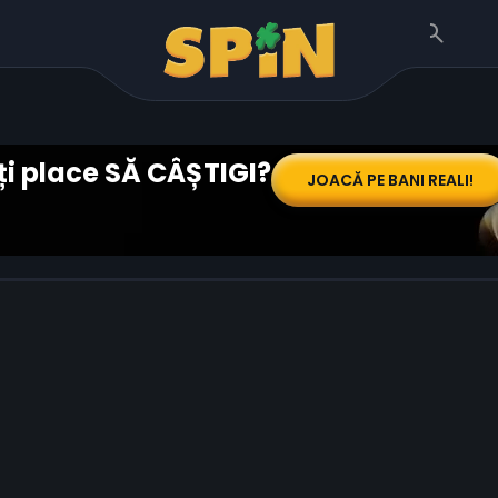
Îți place SĂ CÂȘTIGI?
JOACĂ PE BANI REALI!