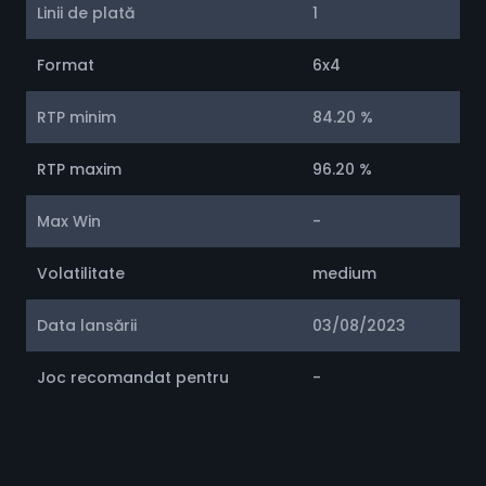
Linii de plată
1
Format
6x4
RTP minim
84.20 %
RTP maxim
96.20 %
Max Win
-
Volatilitate
medium
Data lansării
03/08/2023
Joc recomandat pentru
-