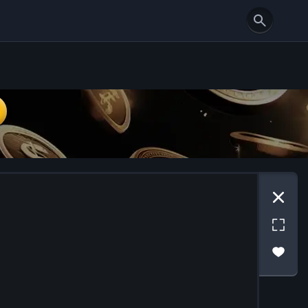
Sortează
Furnizori
Alfabetic A-Z