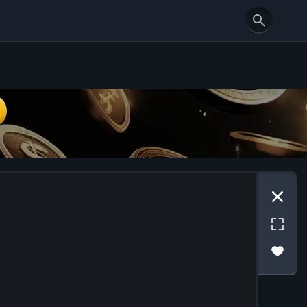
Sortează
Furnizori
Alfabetic A-Z