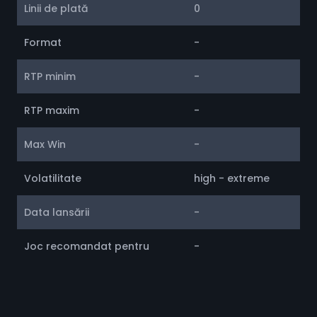
Linii de plată
0
Format
-
RTP minim
-
RTP maxim
-
Max Win
-
Volatilitate
high - extreme
Data lansării
-
Joc recomandat pentru
-