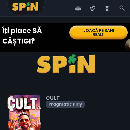
Scroll to top
Îți place SĂ
JOACĂ PE BANI
REALI!
CÂȘTIGI?
CULT
Pragmatic Play