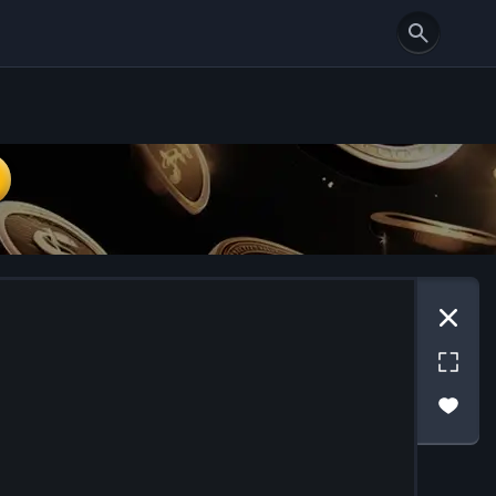
Sortează
Furnizori
Alfabetic A-Z