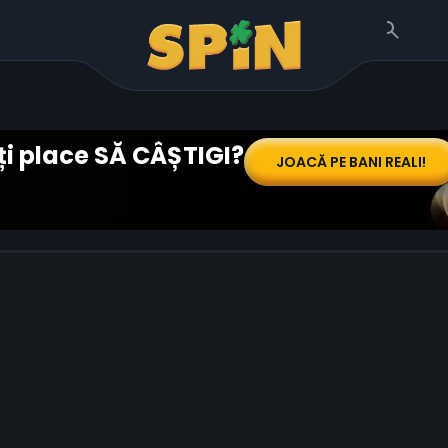
Îți place SĂ CÂȘTIGI?
JOACĂ PE BANI REALI!