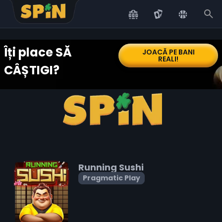
Scroll to top
Îți place SĂ
JOACĂ PE BANI
REALI!
CÂȘTIGI?
Running Sushi
Pragmatic Play