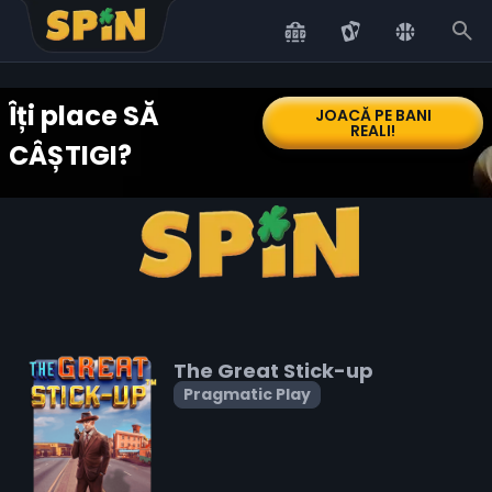
Scroll to top
Îți place SĂ
JOACĂ PE BANI
REALI!
CÂȘTIGI?
The Great Stick-up
Pragmatic Play