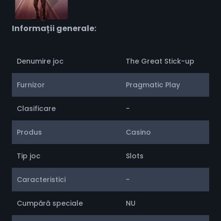
Informații generale:
Denumire joc
The Great Stick-up
Furnizor
Pragmatic Play
Clasificare
-
Produs
Casino
Tip joc
Slots
Caracteristici
-
Cumpără speciale
NU