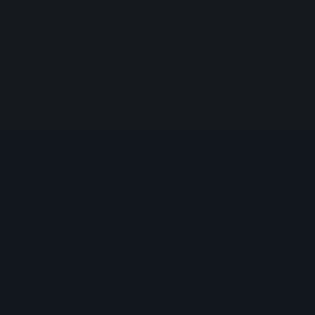
Jocuri recomandate
Joacă
ate 5
Demo