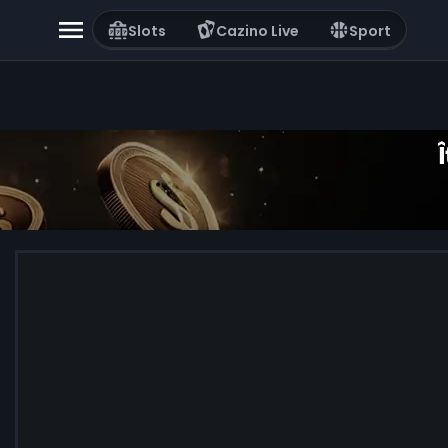
Slots
Cazino Live
Sport