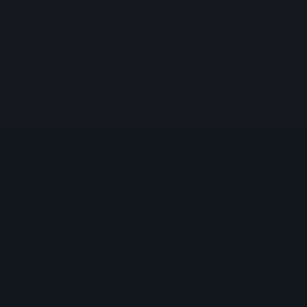
Jocuri recomandate
Joacă
gers
Demo