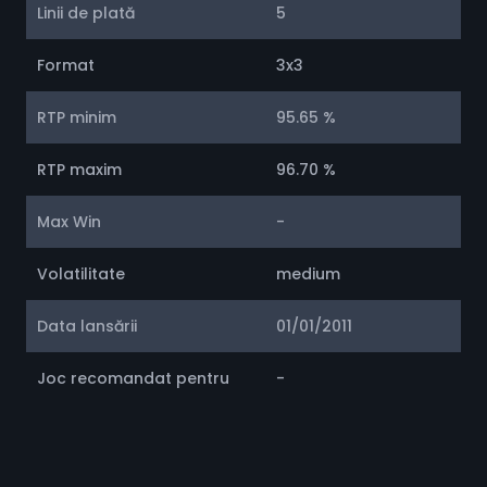
Linii de plată
5
Format
3x3
RTP minim
95.65 %
RTP maxim
96.70 %
Max Win
-
Volatilitate
medium
Data lansării
01/01/2011
Joc recomandat pentru
-