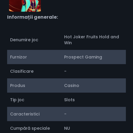
Informații generale:
Hot Joker Fruits Hold and
Denumire joc
Win
Furnizor
Prospect Gaming
Clasificare
-
Produs
Casino
Tip joc
Slots
Caracteristici
-
Cumpără speciale
NU