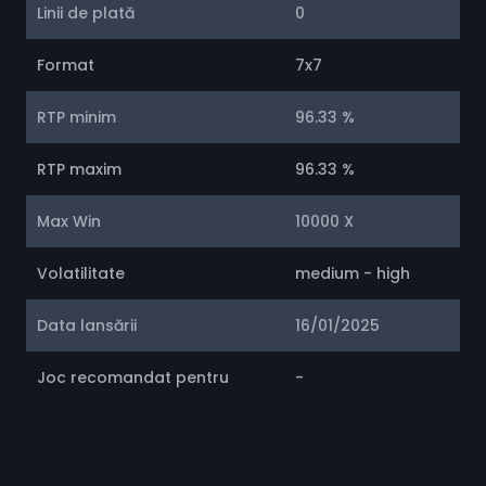
Linii de plată
0
Format
7x7
RTP minim
96.33 %
RTP maxim
96.33 %
Max Win
10000 X
Volatilitate
medium - high
Data lansării
16/01/2025
Joc recomandat pentru
-