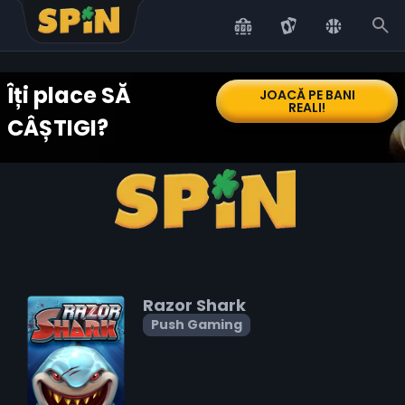
Scroll to top
Îți place SĂ
JOACĂ PE BANI
REALI!
CÂȘTIGI?
Razor Shark
Push Gaming