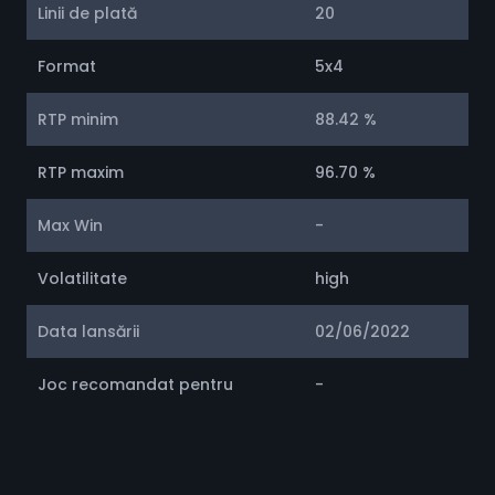
Linii de plată
20
Format
5x4
RTP minim
88.42 %
RTP maxim
96.70 %
Max Win
-
Volatilitate
high
Data lansării
02/06/2022
Joc recomandat pentru
-