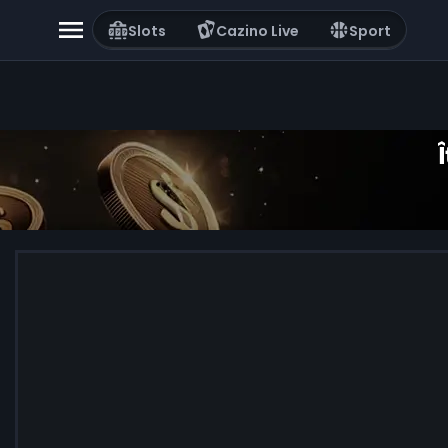
Slots
Cazino Live
Sport