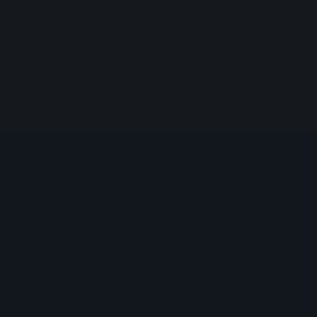
Jocuri recomandate
Joacă
egacy
Demo