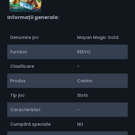
Informații generale:
Denumire joc
Mayan Magic Gold
Furnizor
REEVO
Clasificare
-
Produs
Casino
Tip joc
Slots
Caracteristici
-
Cumpără speciale
NU