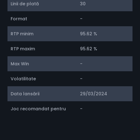
Linii de plată
30
Format
-
RTP minim
95.62 %
RTP maxim
95.62 %
Max Win
-
Volatilitate
-
Data lansării
29/03/2024
Joc recomandat pentru
-