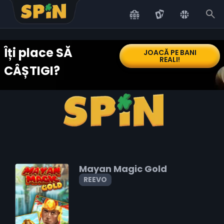
Scroll to top
Îți place SĂ
JOACĂ PE BANI
REALI!
CÂȘTIGI?
Mayan Magic Gold
REEVO