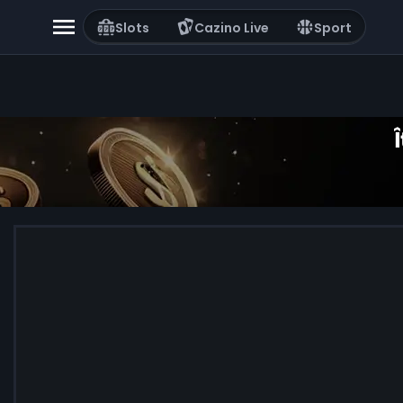
Slots
Cazino Live
Sport