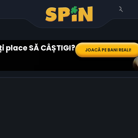
Îți place SĂ CÂȘTIGI?
JOACĂ PE BANI REALI!