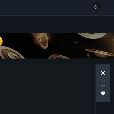
Sortează
Furnizori
Alfabetic A-Z