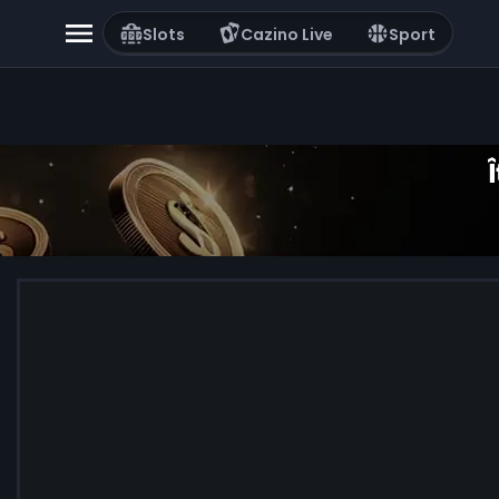
Slots
Cazino Live
Sport