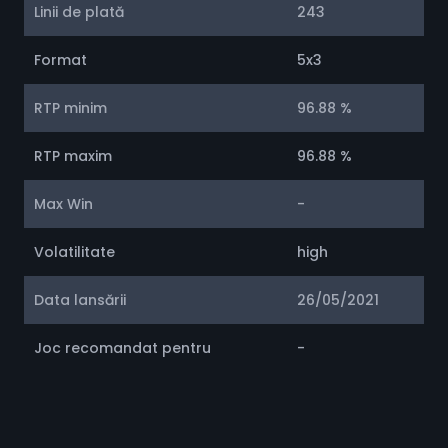
Linii de plată
243
Format
5x3
RTP minim
96.88 %
RTP maxim
96.88 %
Max Win
-
Volatilitate
high
Data lansării
26/05/2021
Joc recomandat pentru
-