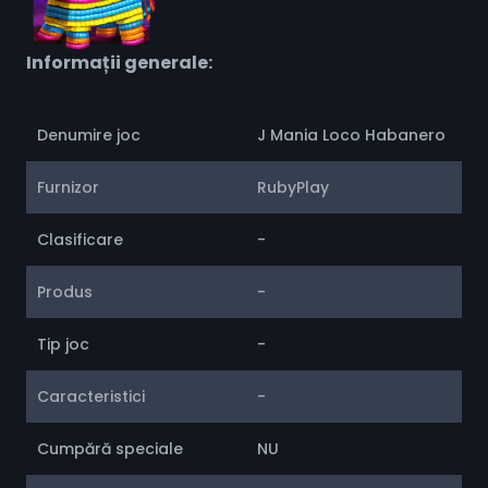
Informații generale:
Denumire joc
J Mania Loco Habanero
Furnizor
RubyPlay
Clasificare
-
Produs
-
Tip joc
-
Caracteristici
-
Cumpără speciale
NU