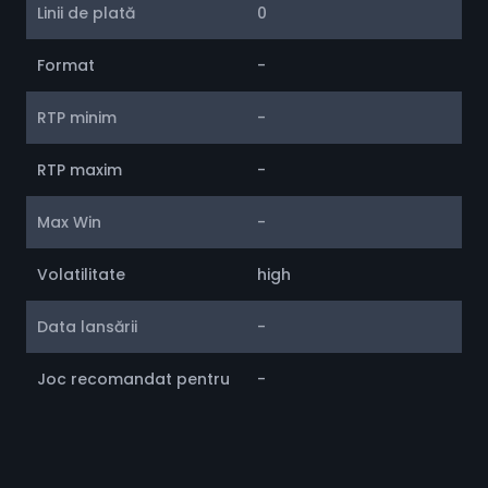
Linii de plată
0
Format
-
RTP minim
-
RTP maxim
-
Max Win
-
Volatilitate
high
Data lansării
-
Joc recomandat pentru
-