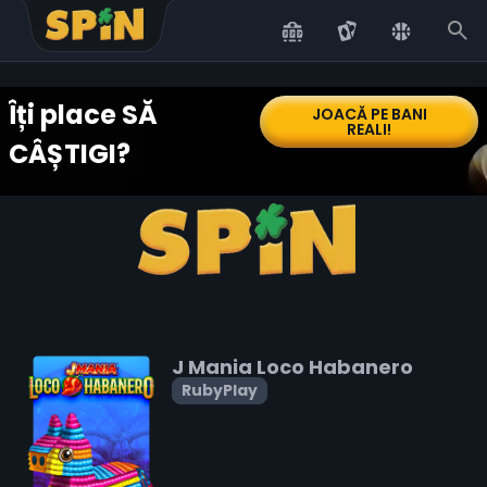
Scroll to top
Îți place SĂ
JOACĂ PE BANI
REALI!
CÂȘTIGI?
J Mania Loco Habanero
RubyPlay