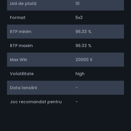
Linii de plată
10
Format
5x3
RTP minim
96.33 %
RTP maxim
96.33 %
Max Win
20000 X
Volatilitate
high
Data lansării
-
Joc recomandat pentru
-