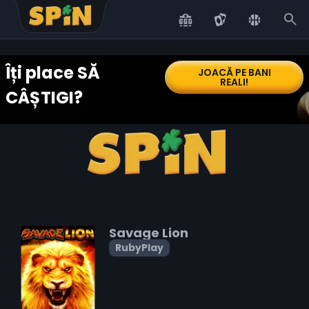
Scroll to top
Îți place SĂ
JOACĂ PE BANI
REALI!
CÂȘTIGI?
Savage Lion
RubyPlay