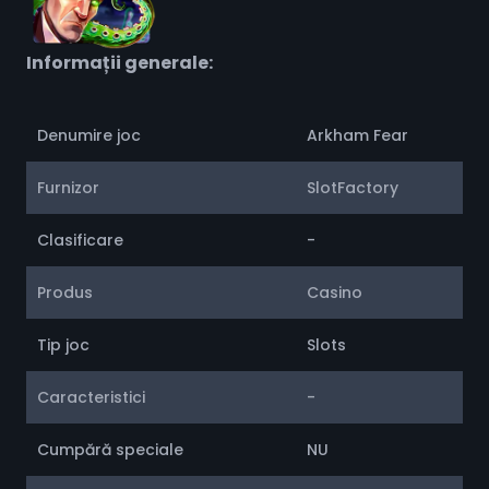
Informații generale:
Denumire joc
Arkham Fear
Furnizor
SlotFactory
Clasificare
-
Produs
Casino
Tip joc
Slots
Caracteristici
-
Cumpără speciale
NU