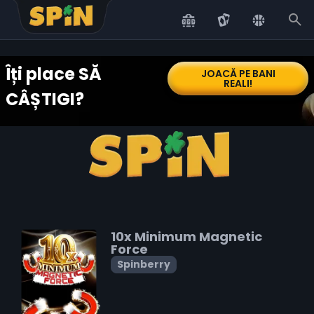
Scroll to top
Îți place SĂ
JOACĂ PE BANI
REALI!
CÂȘTIGI?
10x Minimum Magnetic
Force
Spinberry