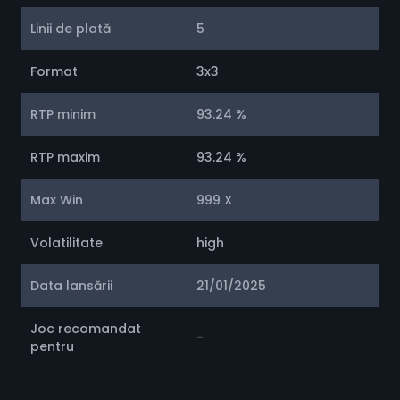
Linii de plată
5
Format
3x3
RTP minim
93.24 %
RTP maxim
93.24 %
Max Win
999 X
Volatilitate
high
Data lansării
21/01/2025
Joc recomandat
-
pentru