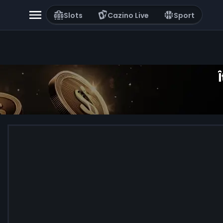
Slots
Cazino Live
Sport