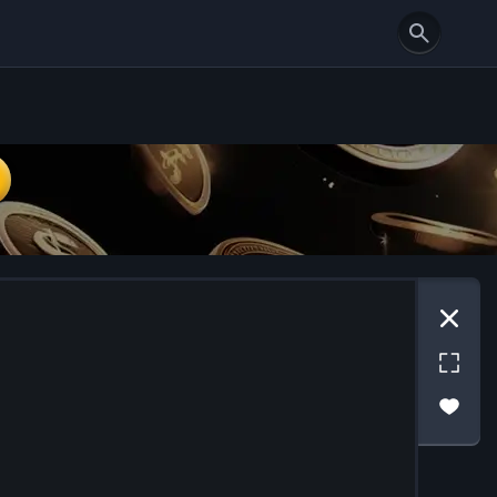
Sortează
Furnizori
Alfabetic A-Z