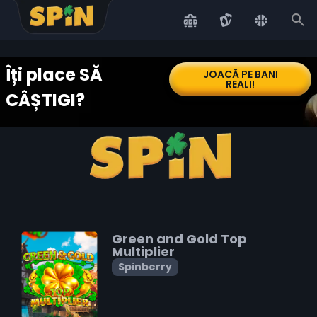
Scroll to top
Îți place SĂ
JOACĂ PE BANI
REALI!
CÂȘTIGI?
Green and Gold Top
Multiplier
Spinberry