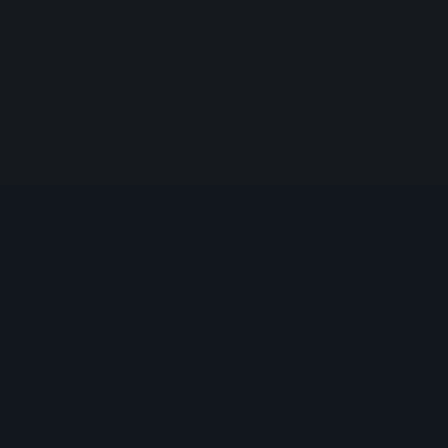
Jocuri recomandate
Joacă
ilds
Demo