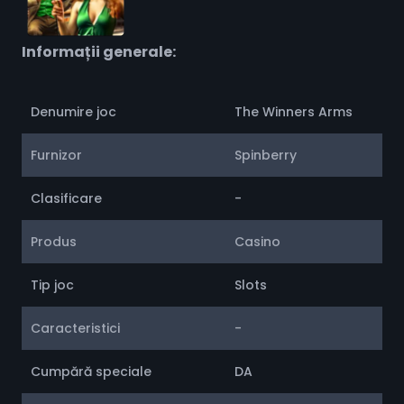
Informații generale:
Denumire joc
The Winners Arms
Furnizor
Spinberry
Clasificare
-
Produs
Casino
Tip joc
Slots
Caracteristici
-
Cumpără speciale
DA