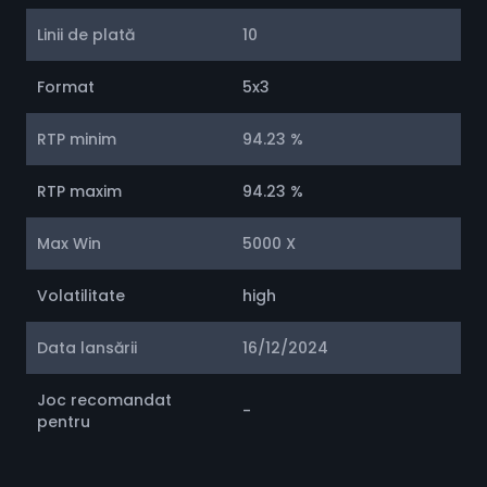
Linii de plată
10
Format
5x3
RTP minim
94.23 %
RTP maxim
94.23 %
Max Win
5000 X
Volatilitate
high
Data lansării
16/12/2024
Joc recomandat
-
pentru