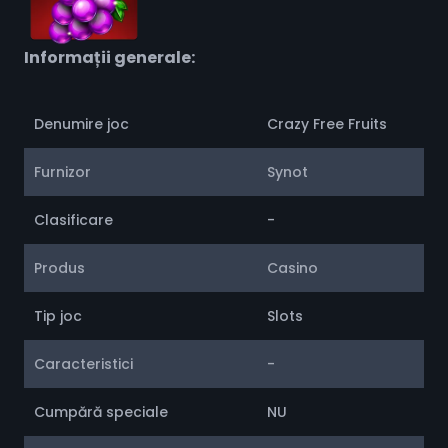
Informații generale:
Denumire joc
Crazy Free Fruits
Furnizor
Synot
Clasificare
-
Produs
Casino
Tip joc
Slots
Caracteristici
-
Cumpără speciale
NU