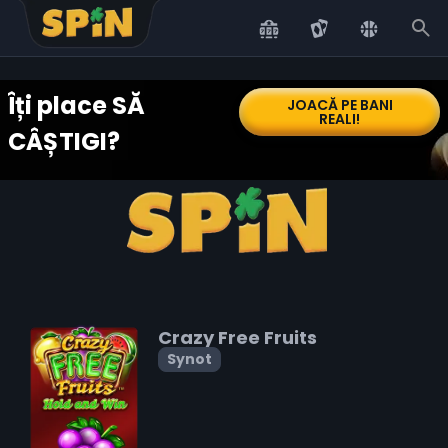
Scroll to top
Îți place SĂ
JOACĂ PE BANI
REALI!
CÂȘTIGI?
Crazy Free Fruits
Synot