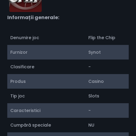
Informații generale:
Denumire joc
Flip the Chip
Furnizor
Synot
Clasificare
-
Produs
Casino
Tip joc
Slots
Caracteristici
-
Cumpără speciale
NU