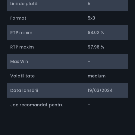
Linii de plată
5
Format
5x3
RTP minim
88.02 %
RTP maxim
97.96 %
Max Win
-
Volatilitate
medium
Data lansării
19/03/2024
Joc recomandat pentru
-