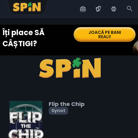
Scroll to top
Îți place SĂ
JOACĂ PE BANI
REALI!
CÂȘTIGI?
Flip the Chip
Synot